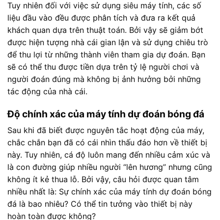
Tuy nhiên đối với việc sử dụng siêu máy tính, các số
liệu đầu vào đều được phân tích và đưa ra kết quả
khách quan dựa trên thuật toán. Bởi vậy sẽ giảm bớt
được hiện tượng nhà cái gian lận và sử dụng chiêu trò
để thu lợi từ những thành viên tham gia dự đoán. Bạn
sẽ có thể thu được tiền dựa trên tỷ lệ người chơi và
người đoán đúng mà không bị ảnh hưởng bởi những
tác động của nhà cái.
Độ chính xác của máy tính dự đoán bóng đá
Sau khi đã biết được nguyên tắc hoạt động của máy,
chắc chắn bạn đã có cái nhìn thấu đáo hơn về thiết bị
này. Tuy nhiên, cá độ luôn mang đến nhiều cảm xúc và
là con đường giúp nhiều người “lên hương” nhưng cũng
không ít kẻ thua lỗ. Bởi vậy, câu hỏi được quan tâm
nhiều nhất là: Sự chính xác của máy tính dự đoán bóng
đá là bao nhiêu? Có thể tin tưởng vào thiết bị này
hoàn toàn được không?