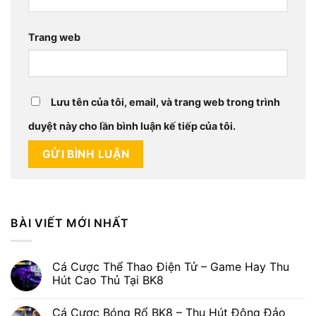
Trang web
Lưu tên của tôi, email, và trang web trong trình
duyệt này cho lần bình luận kế tiếp của tôi.
BÀI VIẾT MỚI NHẤT
Cá Cược Thể Thao Điện Tử – Game Hay Thu
Hút Cao Thủ Tại BK8
Cá Cược Bóng Rổ BK8 – Thu Hút Đông Đảo