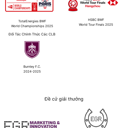
HSBC BWF
TotalEnergies BWF
World Tour Finals 2025
World Championships 2025
Đối Tác Chính Thức Các CLB
Burnley F.C.
2024-2025
Đề cử giải thưởng