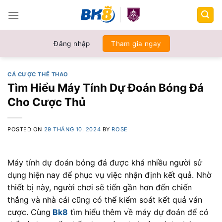
Skip
to
content
Đăng nhập
Tham gia ngay
CÁ CƯỢC THỂ THAO
Tìm Hiểu Máy Tính Dự Đoán Bóng Đá
Cho Cược Thủ
POSTED ON
29 THÁNG 10, 2024
BY
ROSE
Máy tính dự đoán bóng đá được khá nhiều người sử
dụng hiện nay để phục vụ việc nhận định kết quả. Nhờ
thiết bị này, người chơi sẽ tiến gần hơn đến chiến
thắng và nhà cái cũng có thể kiểm soát kết quả ván
cược. Cùng
Bk8
tìm hiểu thêm về máy dự đoán để có