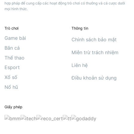
hợp pháp để cung cấp các hoạt động trò chơi có thưởng và cá cược dưới
mọi hình thức.
Trò chơi
Thông tin
Game bài
Chính sách bảo mật
Bắn cá
Miễn trừ trách nhiệm
Thể thao
Liên hệ
Esport
Xổ số
Điều khoản sử dụng
Nổ hũ
Giấy phép