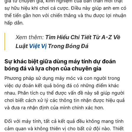
giá từ chuyên gia, kinh nghiệm của bản thân mới thật
sự hữu hiệu khi chơi cá cược. Điều này giúp anh em có
thể tiến gần hơn với chiến thắng và thu được lợi nhuận
hấp dẫn.
Xem thêm:
Tìm Hiểu Chi Tiết Từ A-Z Về
Luật
Việt Vị
Trong Bóng Đá
Sự khác biệt giữa dùng máy tính dự đoán
bóng đá và lựa chọn của chuyên gia
Phương pháp sử dụng máy móc và con người trong
việc dự đoán kết quả bóng đá có những điểm khác
nhau. Phân tích cụ thể được vấn đề này sẽ giúp người
chơi biết cách xử lý các thông tin nhận được hiệu quả
và đưa ra nhận định của mình chính xác hơn.
Đối với máy tính, tất cả kết quả đều không mang tính
cảm quan và không thiên vị cho bất cứ đội nào. Thiết