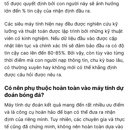
tố được quyết định bởi con người này sẽ ảnh hưởng
lớn đến % tin cậy của nhận định đầu ra.
Các siêu máy tính hiện nay đều được nghiên cứu kỹ
lưỡng và thuật toán được lập trình bởi những kỹ thuật
viên có kinh nghiệm. Nếu dữ liệu đầu vào được cập
nhật liên tục và chính xác thì sẽ đảm bảo đầu ra có độ
tin cậy cao lên đến 80-85%. Bởi vậy, còn tùy vào từng
thời điểm mà con người nạp thông tin, chu kỳ bao lâu,
có thường xuyên hay không mới có thể khẳng định
được câu hỏi được nêu ra.
Có nên phụ thuộc hoàn toàn vào máy tính dự
đoán bóng đá?
Máy tính dự đoán kết quả mang đến rất nhiều ưu điểm
và là công cụ hoàn hảo để bạn có thể đưa ra nhận
định của riêng mình. Tuy nhiên, các chuyên gia và thực
tế cũng đã chứng minh, không nên hoàn toàn dựa vào