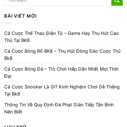
BÀI VIẾT MỚI
Cá Cược Thể Thao Điện Tử – Game Hay Thu Hút Cao
Thủ Tại BK8
Cá Cược Bóng Rổ BK8 – Thu Hút Đông Đảo Cược Thủ
Bk8
Cá Cược Bóng Đá – Trò Chơi Hấp Dẫn Nhất Mọi Thời
Đại
Cá Cược Snooker Là Gì? Kinh Nghiệm Chơi Dễ Thắng
Tại Bk8
Thông Tin Về Quy Định Đá Phạt Gián Tiếp Tân Binh
Nên Biết