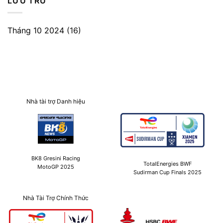
LƯU TRỮ
Tháng 10 2024
(16)
Nhà tài trợ Danh hiệu
BK8 Gresini Racing
TotalEnergies BWF
MotoGP 2025
Sudirman Cup Finals 2025
Nhà Tài Trợ Chính Thức