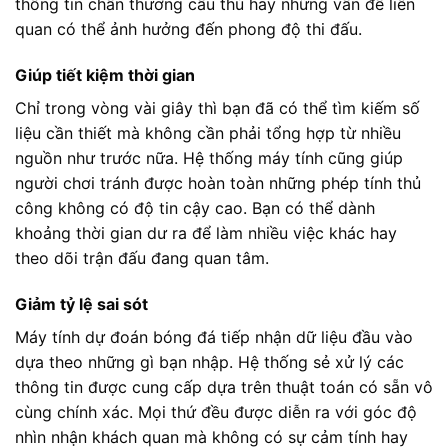
thông tin chấn thương cầu thủ hay những vấn đề liên
quan có thể ảnh hưởng đến phong độ thi đấu.
Giúp tiết kiệm thời gian
Chỉ trong vòng vài giây thì bạn đã có thể tìm kiếm số
liệu cần thiết mà không cần phải tổng hợp từ nhiều
nguồn như trước nữa. Hệ thống máy tính cũng giúp
người chơi tránh được hoàn toàn những phép tính thủ
công không có độ tin cậy cao. Bạn có thể dành
khoảng thời gian dư ra để làm nhiều việc khác hay
theo dõi trận đấu đang quan tâm.
Giảm tỷ lệ sai sót
Máy tính dự đoán bóng đá tiếp nhận dữ liệu đầu vào
dựa theo những gì bạn nhập. Hệ thống sẻ xử lý các
thông tin được cung cấp dựa trên thuật toán có sẵn vô
cùng chính xác. Mọi thứ đều được diễn ra với góc độ
nhìn nhận khách quan mà không có sự cảm tính hay