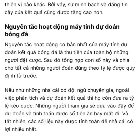
thiên vị nào khác. Bởi vậy, sự minh bạch và đáng tin
cậy của kết quả cũng được tăng cao hơn.
Nguyên tắc hoạt động máy tính dự đoán
bóng đá
Nguyên tắc hoạt động cơ bản nhất của máy tính dự
đoán kết quả bóng đá là thu tiền của toàn bộ những
người đặt cược. Sau đó tổng hợp con số này và chia
cho tất cả những người đoán đúng theo tỷ lệ được quy
định từ trước.
Nếu như những nhà cái có đội ngũ chuyên gia, ngoài
việc phân tích và dự đoán kết quả thì họ còn đưa ra tỷ
lệ kèo cược. Những người tham gia sẽ dựa vào đây để
dự đoán và tính toán được số tiền ăn hay mất đi. Và
tất nhiên, các số liệu này được tính toán để nhà cái có
lợi nhiều nhất.