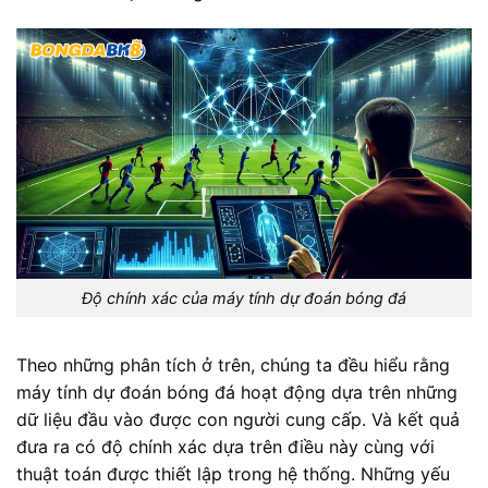
Độ chính xác của máy tính dự đoán bóng đá
Theo những phân tích ở trên, chúng ta đều hiểu rằng
máy tính dự đoán bóng đá hoạt động dựa trên những
dữ liệu đầu vào được con người cung cấp. Và kết quả
đưa ra có độ chính xác dựa trên điều này cùng với
thuật toán được thiết lập trong hệ thống. Những yếu