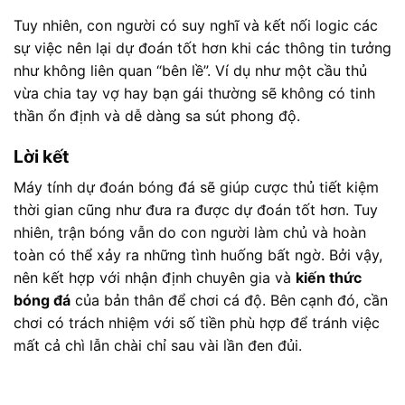
Tuy nhiên, con người có suy nghĩ và kết nối logic các
sự việc nên lại dự đoán tốt hơn khi các thông tin tưởng
như không liên quan “bên lề”. Ví dụ như một cầu thủ
vừa chia tay vợ hay bạn gái thường sẽ không có tinh
thần ổn định và dễ dàng sa sút phong độ.
Lời kết
Máy tính dự đoán bóng đá sẽ giúp cược thủ tiết kiệm
thời gian cũng như đưa ra được dự đoán tốt hơn. Tuy
nhiên, trận bóng vẫn do con người làm chủ và hoàn
toàn có thể xảy ra những tình huống bất ngờ. Bởi vậy,
nên kết hợp với nhận định chuyên gia và
kiến thức
bóng đá
của bản thân để chơi cá độ. Bên cạnh đó, cần
chơi có trách nhiệm với số tiền phù hợp để tránh việc
mất cả chì lẫn chài chỉ sau vài lần đen đủi.