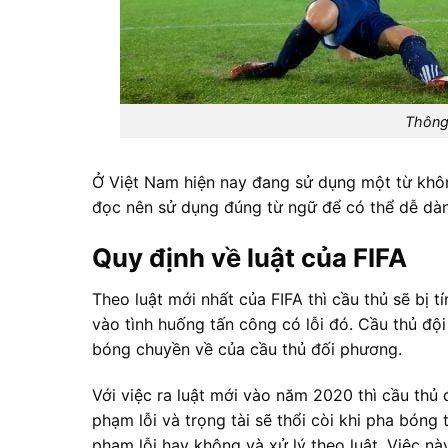
Thông 
Ở Việt Nam hiện nay đang sử dụng một từ không 
đọc nên sử dụng đúng từ ngữ để có thể dễ dàn
Quy định về luật của FIFA
Theo luật mới nhất của FIFA thì cầu thủ sẽ bị 
vào tình huống tấn công có lỗi đó. Cầu thủ độ
bóng chuyền về của cầu thủ đối phương.
Với việc ra luật mới vào năm 2020 thì cầu thủ
phạm lỗi và trọng tài sẽ thổi còi khi pha bóng 
phạm lỗi hay không và xử lý theo luật. Việc nà