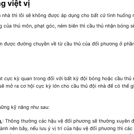
 việt vị
nhà thì lỗi sẽ không được áp dụng cho bất cứ tình huống 
g của thủ môn, phạt góc, ném biên thì cầu thủ nhận bóng s
ận được đường chuyền về từ cầu thủ của đối phương ở phầ
t cực kỳ quan trong đối với bất kỳ đội bóng hoặc cầu thủ
 sẽ mở ra cơ hội cực kỳ lớn cho cầu thủ đội nhà để có thể g
hững kỹ năng như sau:
g,
: Thông thường các hậu vệ đối phương sẽ thường xuyên 
ành nên bẫy, nếu lưu ý vị trí của hậu vệ đối phương thì các 