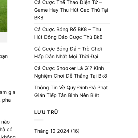
Cá Cược Thể Thao Điện Tử –
Game Hay Thu Hút Cao Thủ Tại
BK8
Cá Cược Bóng Rổ BK8 – Thu
Hút Đông Đảo Cược Thủ Bk8
Cá Cược Bóng Đá – Trò Chơi
 bạn
Hấp Dẫn Nhất Mọi Thời Đại
Cá Cược Snooker Là Gì? Kinh
Nghiệm Chơi Dễ Thắng Tại Bk8
Thông Tin Về Quy Định Đá Phạt
ham gia
Gián Tiếp Tân Binh Nên Biết
t pha
LƯU TRỮ
ủ nào
nhà có
Tháng 10 2024
(16)
à không