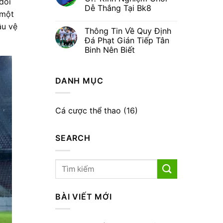
đối
Dễ Thắng Tại Bk8
 một
ậu vệ
Thông Tin Về Quy Định
Đá Phạt Gián Tiếp Tân
Binh Nên Biết
DANH MỤC
Cá cược thể thao
(16)
SEARCH
BÀI VIẾT MỚI