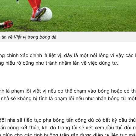
tin về Việt vị trong bóng đá
chính xác chính là liệt vị, đây là một nói lóng vì vậy các
g hiểu rõ cũng như tránh nhầm lẫn về việc dùng từ.
tính là phạm lỗi việt vị nếu cơ thể chạm vào bóng hoặc có t
i nhà sẽ không bị tính là phạm lỗi nếu như nhận bóng từ mộ
 đội nhà sẽ tiếp tục pha bóng tấn công dù có bất kỳ cầu th
tấn công kết thúc, khi đó trọng tài sẽ xét xem cầu thủ đội 
y giúp cho các tình huống trên sân được diễn ra liên tục m