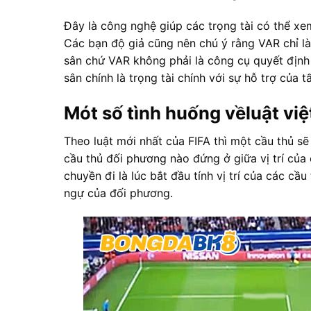
Đây là công nghệ giúp các trọng tài có thể xe
Các bạn độ giả cũng nên chú ý rằng VAR chỉ là 
sân chứ VAR không phải là công cụ quyết định 
sân chính là trọng tài chính với sự hỗ trợ của t
Mót số tình huống vềluật việ
Theo luật mới nhất của FIFA thì một cầu thủ sẽ
cầu thủ đối phương nào đứng ở giữa vị trí củ
chuyền đi là lúc bắt đầu tính vị trí của các cầ
ngự của đối phương.