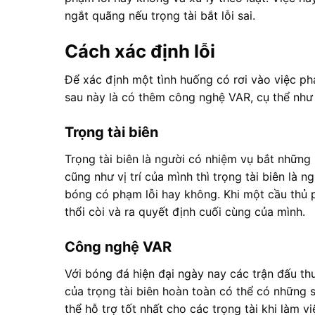
ngắt quãng nếu trọng tài bắt lỗi sai.
Cách xác định lỗi
Để xác định một tình huống có rơi vào việc phạ
sau này là có thêm công nghệ VAR, cụ thể như
Trọng tài biên
Trọng tài biên là người có nhiệm vụ bắt những 
cũng như vị trí của mình thì trọng tài biên là 
bóng có phạm lỗi hay không. Khi một cầu thủ ph
thổi còi và ra quyết định cuối cùng của mình.
Công nghệ VAR
Với bóng đá hiện đại ngày nay các trận đấu th
của trọng tài biên hoàn toàn có thể có những 
thể hỗ trợ tốt nhất cho các trọng tài khi làm vi