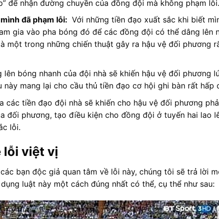
đẹp” để nhận đường chuyền của đồng đội mà không phạm lỗi
 mình đã phạm lỗi:
Với những tiền đạo xuất sắc khi biết mì
 tham gia vào pha bóng đó để các đồng đội có thể dâng lên 
à một trong những chiến thuật gây ra hậu vệ đối phương r
lên bóng nhanh của đội nhà sẽ khiến hậu vệ đối phương l
 này mang lại cho cầu thủ tiền đạo cơ hội ghi bàn rất hấp 
a các tiền đạo đội nhà sẽ khiến cho hậu vệ đối phương phải
a đối phương, tạo điều kiện cho đồng đội ở tuyến hai lao l
c lỗi.
ỗi việt vị
ác bạn độc giả quan tâm về lỗi này, chúng tôi sẽ trả lời m
p dụng luật này một cách đúng nhất có thể, cụ thể như sau: