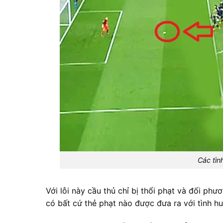
Các tìn
Với lỗi này cầu thủ chỉ bị thổi phạt và đối ph
có bất cứ thẻ phạt nào được đưa ra với tình h