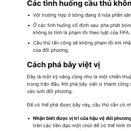
Các tình huống cầu thủ không
Với trường hợp ở bóng đang ở nửa phần sân 
Ở các tình huống cố định sau: pha phát bón
không bị tính là phạm lỗi theo luật của FIFA.
Cầu thủ tấn công sẽ không phạm lỗi khi nh
của đối phương.
Cách phá bẫy việt vị
Đây là một kỹ năng cũng như là một chiến thuậ
trong trận đấu. Khi phá bẫy việt vị thành công
vào lưới đối phương.
Để có thể phá được bẫy này, cầu thủ cần có n
Nhận biết được vị trí của hậu vệ đối phươn
trên các tiền đạo một chút để có thể hình th