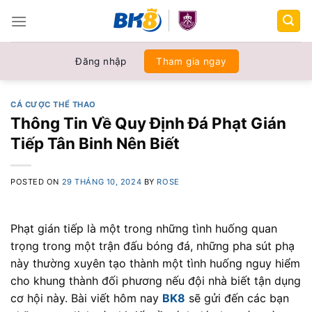
Skip
to
content
Đăng nhập
Tham gia ngay
CÁ CƯỢC THỂ THAO
Thông Tin Về Quy Định Đá Phạt Gián
Tiếp Tân Binh Nên Biết
POSTED ON
29 THÁNG 10, 2024
BY
ROSE
Phạt gián tiếp là một trong những tình huống quan
trọng trong một trận đấu bóng đá, những pha sút phạ
này thường xuyên tạo thành một tình huống nguy hiểm
cho khung thành đối phương nếu đội nhà biết tận dụng
cơ hội này. Bài viết hôm nay
BK8
sẽ gửi đến các bạn