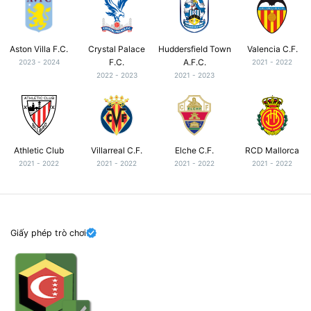
Aston Villa F.C.
Crystal Palace
Huddersfield Town
Valencia C.F.
F.C.
A.F.C.
2023 - 2024
2021 - 2022
2022 - 2023
2021 - 2023
Athletic Club
Villarreal C.F.
Elche C.F.
RCD Mallorca
2021 - 2022
2021 - 2022
2021 - 2022
2021 - 2022
Giấy phép trò chơi