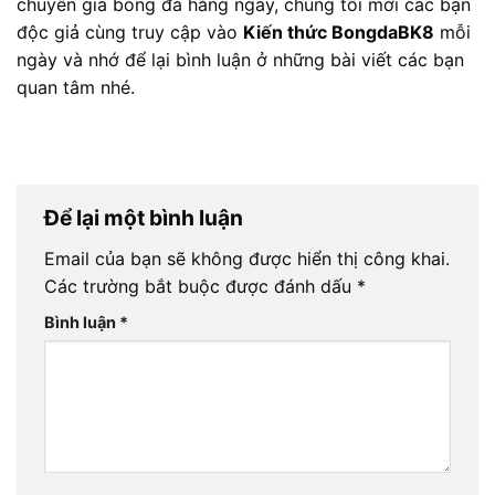
chuyên gia bóng đá hằng ngày, chúng tôi mời các bạn
độc giả cùng truy cập vào
Kiến thức BongdaBK8
mỗi
ngày và nhớ để lại bình luận ở những bài viết các bạn
quan tâm nhé.
Để lại một bình luận
Email của bạn sẽ không được hiển thị công khai.
Các trường bắt buộc được đánh dấu
*
Bình luận
*