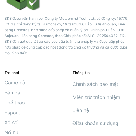
BK8 được vận hành bởi Công ty Mettlemind Tech Ltd., số đăng ký: 15779,
với địa chỉ đăng ký tại Hamchako, Mutsamudu, Đảo Tự trị Anjouan, Liên
bang Comoros. BK8 được cấp phép và quản lý bởi Chính phủ Đảo Tự trị
Anjouan, Liên bang Comoros, theo Giấy phép số: ALSI-202504032-FI2.
BK8 đã vượt qua tất cả các yêu cầu tuân thủ pháp lý và được cấp phép
hợp pháp để cung cấp các hoạt động trò chơi có thưởng và cá cược dưới
mọi hình thức.
Trò chơi
Thông tin
Game bài
Chính sách bảo mật
Bắn cá
Miễn trừ trách nhiệm
Thể thao
Liên hệ
Esport
Xổ số
Điều khoản sử dụng
Nổ hũ