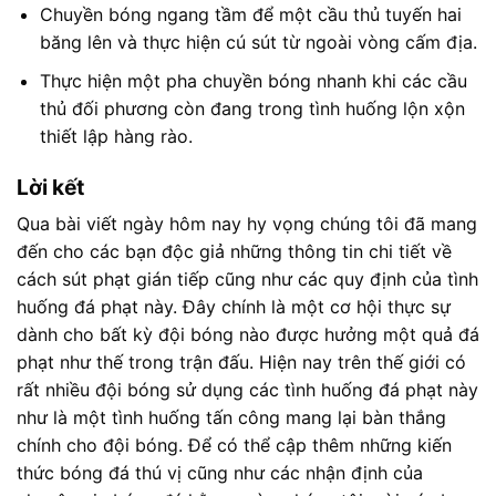
Chuyền bóng ngang tầm để một cầu thủ tuyến hai
băng lên và thực hiện cú sút từ ngoài vòng cấm địa.
Thực hiện một pha chuyền bóng nhanh khi các cầu
thủ đối phương còn đang trong tình huống lộn xộn
thiết lập hàng rào.
Lời kết
Qua bài viết ngày hôm nay hy vọng chúng tôi đã mang
đến cho các bạn độc giả những thông tin chi tiết về
cách sút phạt gián tiếp cũng như các quy định của tình
huống đá phạt này. Đây chính là một cơ hội thực sự
dành cho bất kỳ đội bóng nào được hưởng một quả đá
phạt như thế trong trận đấu. Hiện nay trên thế giới có
rất nhiều đội bóng sử dụng các tình huống đá phạt này
như là một tình huống tấn công mang lại bàn thắng
chính cho đội bóng. Để có thể cập thêm những kiến
thức bóng đá thú vị cũng như các nhận định của