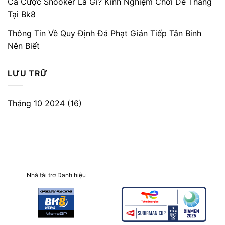
Cá Cược Snooker Là Gì? Kinh Nghiệm Chơi Dễ Thắng
Tại Bk8
Thông Tin Về Quy Định Đá Phạt Gián Tiếp Tân Binh
Nên Biết
LƯU TRỮ
Tháng 10 2024
(16)
Nhà tài trợ Danh hiệu