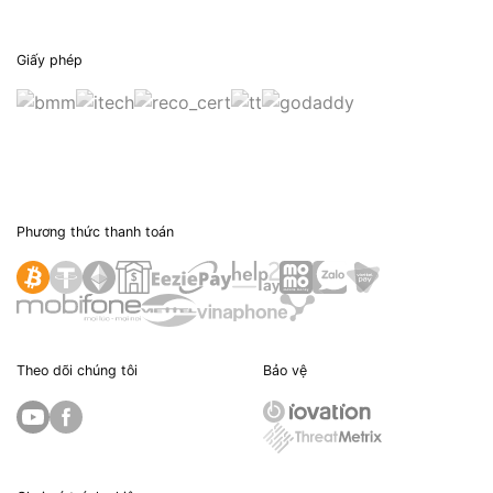
Giấy phép
Phương thức thanh toán
Theo dõi chúng tôi
Bảo vệ