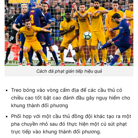
Cách đá phạt gián tiếp hiệu quả
Treo bóng vào vòng cấm địa để các cầu thủ có
chiều cao tốt bật cao đánh đầu gây nguy hiểm cho
khung thành đối phương
Phối hợp với một cầu thủ đồng đội khác tạo ra một
pha chuyền nhỏ sau đó thực hiện một cú sút phạt
trực tiếp vào khung thành đối phương.