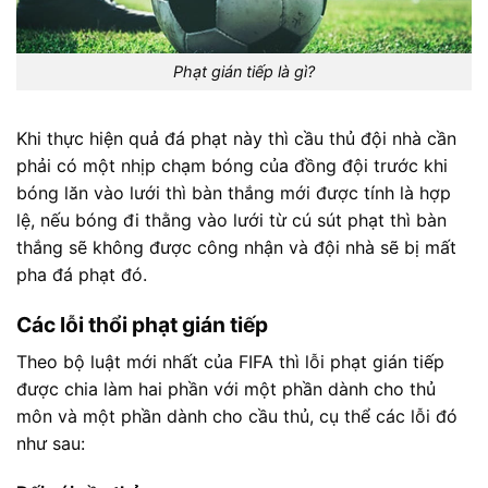
Phạt gián tiếp là gì?
Khi thực hiện quả đá phạt này thì cầu thủ đội nhà cần
phải có một nhịp chạm bóng của đồng đội trước khi
bóng lăn vào lưới thì bàn thắng mới được tính là hợp
lệ, nếu bóng đi thằng vào lưới từ cú sút phạt thì bàn
thắng sẽ không được công nhận và đội nhà sẽ bị mất
pha đá phạt đó.
Các lỗi thổi phạt gián tiếp
Theo bộ luật mới nhất của FIFA thì lỗi phạt gián tiếp
được chia làm hai phần với một phần dành cho thủ
môn và một phần dành cho cầu thủ, cụ thể các lỗi đó
như sau: