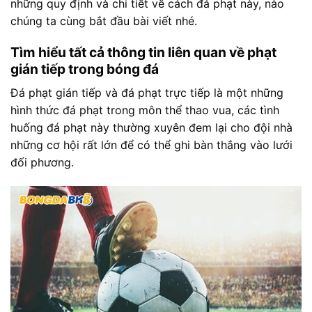
những quy định và chi tiết về cách đá phạt này, nào
chúng ta cùng bắt đầu bài viết nhé.
Tìm hiểu tất cả thông tin liên quan về phạt
gián tiếp trong bóng đá
Đá phạt gián tiếp và đá phạt trực tiếp là một những
hình thức đá phạt trong môn thể thao vua, các tình
huống đá phạt này thường xuyên đem lại cho đội nhà
những cơ hội rất lớn để có thể ghi bàn thắng vào lưới
đối phương.