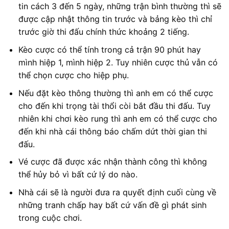
tin cách 3 đến 5 ngày, những trận bình thường thì sẽ
được cập nhật thông tin trước và bảng kèo thì chỉ
trước giờ thi đấu chính thức khoảng 2 tiếng.
Kèo cược có thể tính trong cả trận 90 phút hay
mình hiệp 1, mình hiệp 2. Tuy nhiên cược thủ vẫn có
thể chọn cược cho hiệp phụ.
Nếu đặt kèo thông thường thì anh em có thể cược
cho đến khi trọng tài thổi còi bắt đầu thi đấu. Tuy
nhiên khi chơi kèo rung thì anh em có thể cược cho
đến khi nhà cái thông báo chấm dứt thời gian thi
đấu.
Vé cược đã được xác nhận thành công thì không
thể hủy bỏ vì bất cứ lý do nào.
Nhà cái sẽ là người đưa ra quyết định cuối cùng về
những tranh chấp hay bất cứ vấn đề gì phát sinh
trong cuộc chơi.