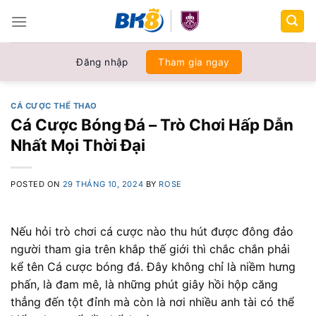
Skip
to
content
Đăng nhập
Tham gia ngay
CÁ CƯỢC THỂ THAO
Cá Cược Bóng Đá – Trò Chơi Hấp Dẫn
Nhất Mọi Thời Đại
POSTED ON
29 THÁNG 10, 2024
BY
ROSE
Nếu hỏi trò chơi cá cược nào thu hút được đông đảo
người tham gia trên khắp thế giới thì chắc chắn phải
kể tên Cá cược bóng đá. Đây không chỉ là niềm hưng
phấn, là đam mê, là những phút giây hồi hộp căng
thẳng đến tột đỉnh mà còn là nơi nhiều anh tài có thể