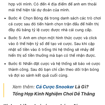
hợp với mình. Có đến 4 địa điểm để anh em thoải
mái thể hiện tài dự đoán của mình.
Bước 4:
Chọn Bóng đá trong danh sách các trò chơi
cá cược sau đó tiến hành chọn trận đấu để hiển thị
đầy đủ bảng tỷ lệ cược được nhà cái cung cấp.
Bước 5:
Anh em chọn một hình thức cược và click
vào ô thể hiện tỷ số để tạo vé cược. Sau khi cập
nhật số tiền vào ô trống thì hệ thống sẽ nhảy để
hiển thị số tiền thưởng mà bạn có thể nhận được.
Bước 6:
Nhấn đặt cược và hệ thống sẽ báo vé cược
thành công. Sau đó bạn chỉ cần theo dõi trận bóng
và đợi so sánh kết quả cuối cùng.
Xem thêm:
Cá Cược Snooker
Là Gì?
Tổng Hợp Kinh Nghiệm Chơi Dễ Thắng