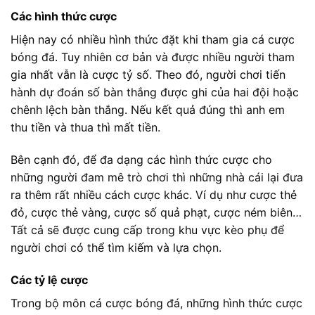
Các hình thức cược
Hiện nay có nhiều hình thức đặt khi tham gia cá cược
bóng đá. Tuy nhiên cơ bản và được nhiều người tham
gia nhất vẫn là cược tỷ số. Theo đó, người chơi tiến
hành dự đoán số bàn thắng được ghi của hai đội hoặc
chênh lệch bàn thắng. Nếu kết quả đúng thì anh em
thu tiền và thua thì mất tiền.
Bên cạnh đó, để đa dạng các hình thức cược cho
những người đam mê trò chơi thì những nhà cái lại đưa
ra thêm rất nhiều cách cược khác. Ví dụ như cược thẻ
đỏ, cược thẻ vàng, cược số quả phạt, cược ném biên…
Tất cả sẽ được cung cấp trong khu vực kèo phụ để
người chơi có thể tìm kiếm và lựa chọn.
Các tỷ lệ cược
Trong bộ môn cá cược bóng đá, những hình thức cược