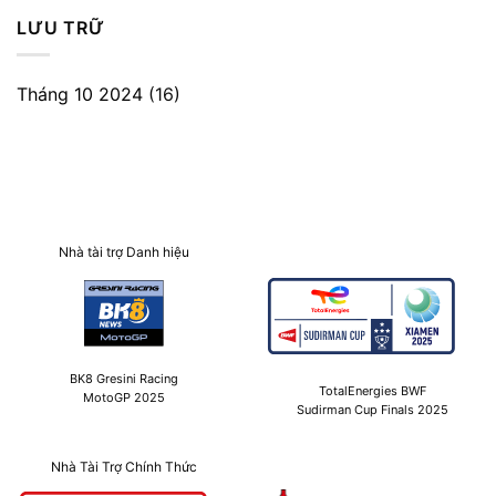
LƯU TRỮ
Tháng 10 2024
(16)
Nhà tài trợ Danh hiệu
BK8 Gresini Racing
TotalEnergies BWF
MotoGP 2025
Sudirman Cup Finals 2025
Nhà Tài Trợ Chính Thức