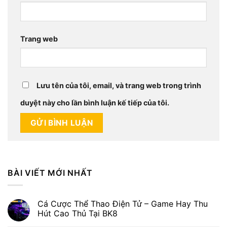
Trang web
Lưu tên của tôi, email, và trang web trong trình
duyệt này cho lần bình luận kế tiếp của tôi.
BÀI VIẾT MỚI NHẤT
Cá Cược Thể Thao Điện Tử – Game Hay Thu
Hút Cao Thủ Tại BK8