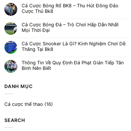
Cá Cược Bóng Rổ BK8 – Thu Hút Đông Đảo
Cược Thủ Bk8
Cá Cược Bóng Đá – Trò Chơi Hấp Dẫn Nhất
Mọi Thời Đại
Cá Cược Snooker Là Gì? Kinh Nghiệm Chơi Dễ
Thắng Tại Bk8
Thông Tin Về Quy Định Đá Phạt Gián Tiếp Tân
Binh Nên Biết
DANH MỤC
Cá cược thể thao
(16)
SEARCH